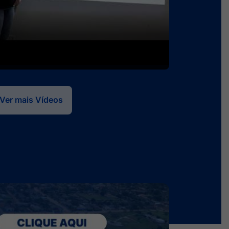
trada - Centro de treinamentos
ho do Zé gaúcho)
Ver mais Vídeos