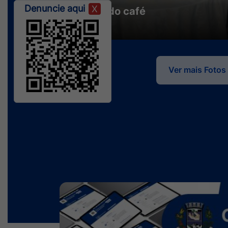
Denuncie aqui
X
Rainha do café
Ver mais Fotos
Seção Galeria de Fotos e Vídeos