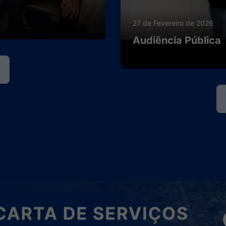
16 de Outubro de 2026
Bandeirantes na es
Tchê gurias (Ranc