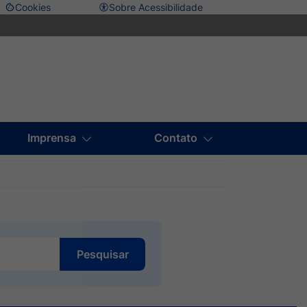
Cookies
Sobre Acessibilidade
Abrir
preferências
de
sar
cookies
l
Imprensa
Contato
l
Pesquisar