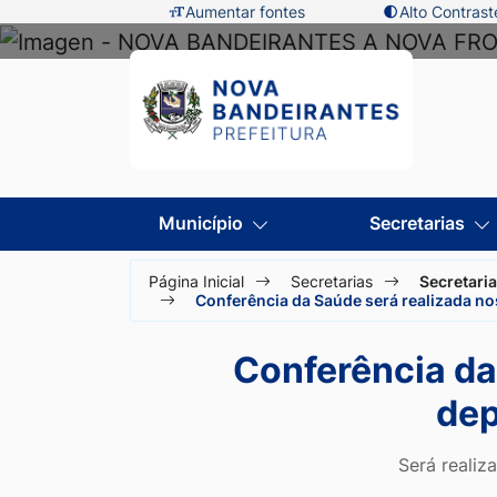
Seção
Ir
Aumentar fontes
Alto Contrast
de
para
Prefeitura
Seção
atalhos
o
do
e
conteúdo
de
menu
links
[alt+1]
principal
de
Ir
Nova
Seção
acessibilidade
para
Município
Secretarias
do
o
Bandeirantes
menu
menu
Página Inicial
Secretarias
Secretari
Conferência da Saúde será realizada n
principal
[alt+2]
-
Ir
Conferência da
para
MT
dep
a
busca
Será realiz
[alt+3]