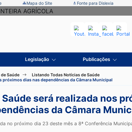
e
Mapa do Site
Fonte para Dislexia
Acessar
Acessar
Acessar
Aces
a
a
a
a
Rede
Rede
Rede
Rede
Social
Social
Social
Socia
Legislação
Publicações
Youtube
Instagram
facebook
Porta
a de Saúde
Listando Todas Notícias de Saúde
os próximos dias nas dependências da Câmara Municipal
 Saúde será realizada nos pr
endências da Câmara Munic
ada no próximo dia 23 deste mês a 8ª Conferência Municip