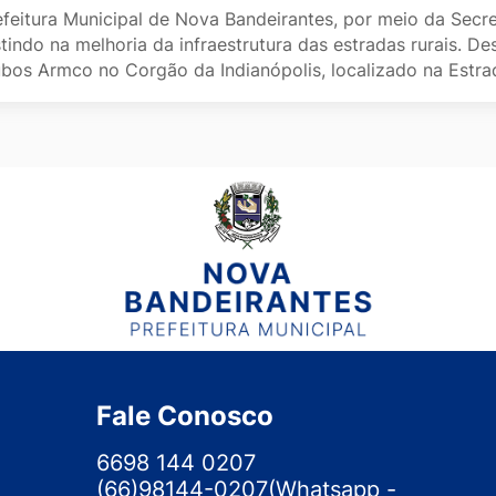
efeitura Municipal de Nova Bandeirantes, por meio da Secre
tindo na melhoria da infraestrutura das estradas rurais. De
ubos Armco no Corgão da Indianópolis, localizado na Estr
Fale Conosco
6698 144 0207
(66)98144-0207(Whatsapp -