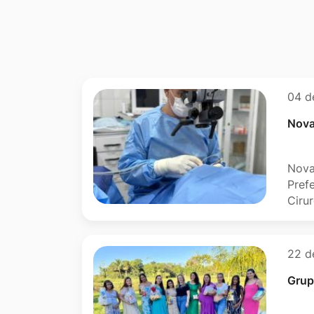
Outras notícia
04 d
Nova
Nova
Pref
Ciru
22 d
Grup