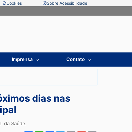
Cookies
Sobre Acessibilidade
Abrir
preferências
de
sar
cookies
l
Imprensa
Contato
l
óximos dias nas
ipal
al da Saúde.