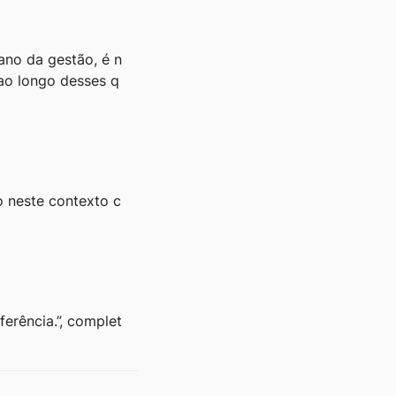
ano da gestão, é n
 ao longo desses q
o neste contexto c
erência.”, complet