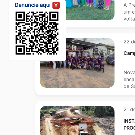
A Pr
Denuncie aqui
X
um e
volt
22 d
Camp
Nova
enca
de S
21 d
INS
PRO