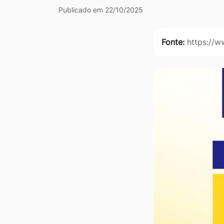
Ir
Publicado em 22/10/2025
para
o
Fonte:
https://
rodapé
[alt+4]