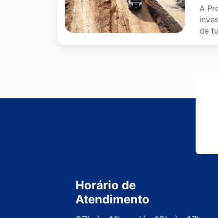
A Pr
inves
de t
Horário de
Atendimento