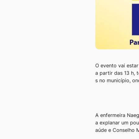
O evento vai esta
a partir das 13 h,
s no município, on
A enfermeira Naeg
a explanar um pouc
aúde e Conselho M