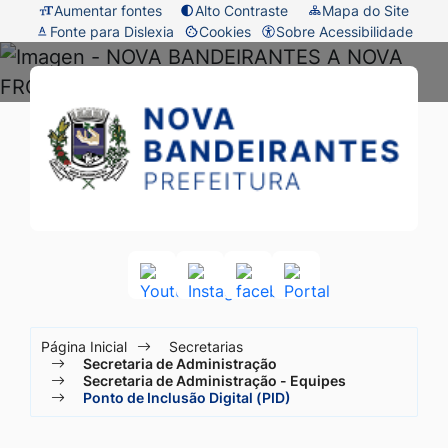
Seção
Ir
Aumentar fontes
Alto Contraste
Mapa do Site
Fonte para Dislexia
Cookies
Sobre Acessibilidade
de
para
Abrir
atalhos
o
preferências
Prefeitura
Seção
e
conteúdo
de
do
de
links
[alt+1]
cookies
menu
Nova
de
Ir
principal
acessibilidade
para
Bandeirantes
o
-
menu
MT
[alt+2]
Acessar
Acessar
Acessar
Acessar
a
a
a
a
Ir
Seção
Rede
Rede
Rede
Rede
para
Página Inicial
Secretarias
Social
Social
Social
Social
do
Secretaria de Administração
a
Youtube
Instagram
facebook
Portal
Secretaria de Administração - Equipes
menu
Ponto de Inclusão Digital (PID)
busca
principal
[alt+3]