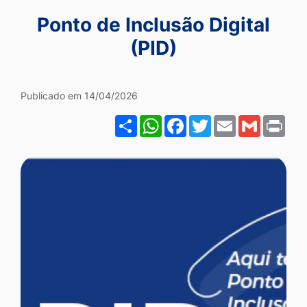
Ir
Ponto de Inclusão Digital
para
(PID)
o
rodapé
Colaborador Ponto de Incl
[alt+4]
Publicado em 14/04/2026
Share
WhatsApp
Facebook
Twitter
Email
Gmail
Pri