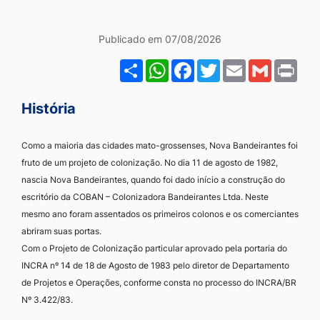
Ir
para
Institucional
Publicado em 07/08/2026
o
Share
WhatsApp
Facebook
Twitter
Email
Gmail
Pri
rodapé
[alt+4]
História
Como a maioria das cidades mato-grossenses, Nova Bandeirantes foi
fruto de um projeto de colonização. No dia 11 de agosto de 1982,
nascia Nova Bandeirantes, quando foi dado início a construção do
escritório da COBAN – Colonizadora Bandeirantes Ltda. Neste
mesmo ano foram assentados os primeiros colonos e os comerciantes
abriram suas portas.
Com o Projeto de Colonização particular aprovado pela portaria do
INCRA nº 14 de 18 de Agosto de 1983 pelo diretor de Departamento
de Projetos e Operações, conforme consta no processo do INCRA/BR
Nº 3.422/83.