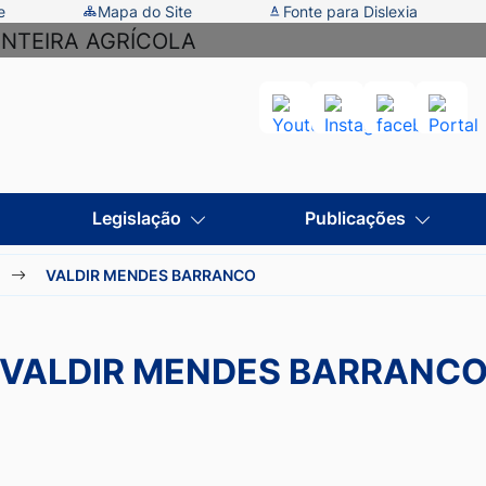
e
Mapa do Site
Fonte para Dislexia
Acessar
Acessar
Acessar
Aces
a
a
a
a
Rede
Rede
Rede
Rede
Social
Social
Social
Socia
Legislação
Publicações
Youtube
Instagram
facebook
Porta
VALDIR MENDES BARRANCO
VALDIR MENDES BARRANC
 VALDIR MENDES 