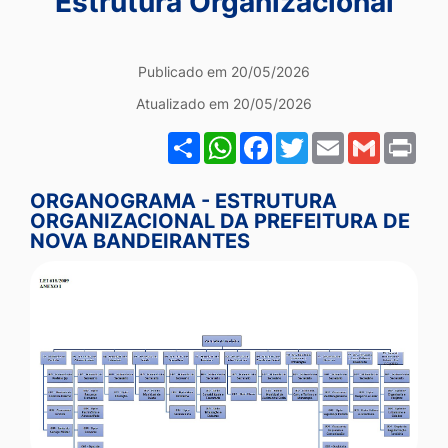
Estrutura Organizacional
Ir
para
Institucional
Publicado em 20/05/2026
o
rodapé
Atualizado em 20/05/2026
[alt+4]
Share
WhatsApp
Facebook
Twitter
Email
Gmail
Pri
ORGANOGRAMA - ESTRUTURA
ORGANIZACIONAL DA PREFEITURA DE
NOVA BANDEIRANTES