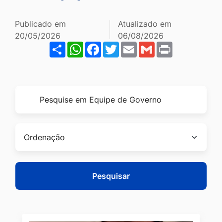
Ir
para
Publicado em
Atualizado em
20/05/2026
06/08/2026
o
Share
WhatsApp
Facebook
Twitter
Email
Gmail
Print
rodapé
[alt+4]
Formulário
Pesquise
para
por
pesquisa
título
Ordenação
Pesquisar