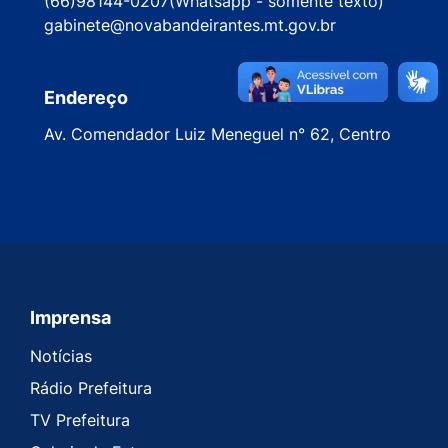
(66)98144-0207(Whatsapp - somente texto)
gabinete@novabandeirantes.mt.gov.br
Endereço
Av. Comendador Luiz Meneguel n° 62, Centro
Imprensa
Seção do Rodapé e Contato
Notícias
Rádio Prefeitura
TV Prefeitura