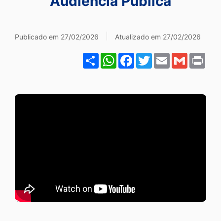
Audiência Pública
Ir
para
Galeria Audiência Pública
o
Publicado em 27/02/2026
Atualizado em 27/02/2026
rodapé
Share
WhatsApp
Facebook
Twitter
Email
Gmail
Pri
[alt+4]