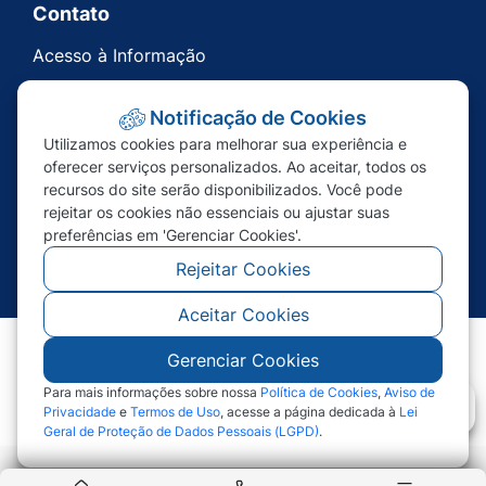
Contato
Acesso à Informação
Ouvidoria
Notificação de Cookies
Carta de Serviços
Utilizamos cookies para melhorar sua experiência e
Telefones Úteis
oferecer serviços personalizados. Ao aceitar, todos os
recursos do site serão disponibilizados. Você pode
rejeitar os cookies não essenciais ou ajustar suas
preferências em 'Gerenciar Cookies'.
Rejeitar Cookies
Aceitar Cookies
Gerenciar Cookies
©2026 - Prefeitura de Nova Bandeirantes - MT -
Todos os direitos reservados
Para mais informações sobre nossa
Política de Cookies
,
Aviso de
Privacidade
e
Termos de Uso
, acesse a página dedicada à
Lei
Geral de Proteção de Dados Pessoais (LGPD)
.
Abr