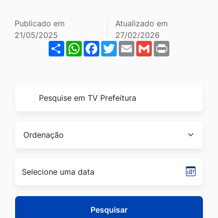
Ir
para
Publicado em
Atualizado em
21/05/2025
27/02/2026
o
Share
WhatsApp
Facebook
Twitter
Email
Gmail
Print
rodapé
[alt+4]
Formulário
Pesquise
para
por
pesquisa
título
Ordenação
Seleci
data
Pesquisar