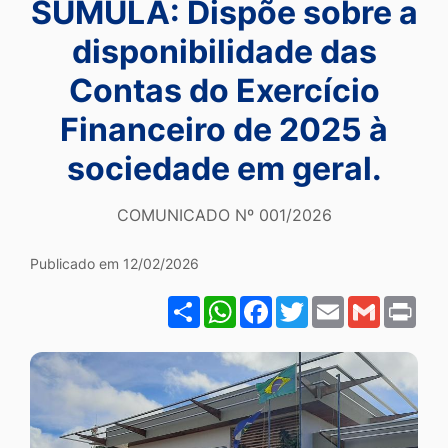
SÚMULA: Dispõe sobre a
Ir
disponibilidade das
para
o
Contas do Exercício
rodapé
Financeiro de 2025 à
[alt+4]
sociedade em geral.
COMUNICADO Nº 001/2026
Publicado em 12/02/2026
Share
WhatsApp
Facebook
Twitter
Email
Gmail
Pri