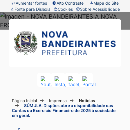
Seção
Ir
Aumentar fontes
Alto Contraste
Mapa do Site
Fonte para Dislexia
Cookies
Sobre Acessibilidade
de
para
Abrir
atalhos
o
preferências
Prefeitura
Seção
e
conteúdo
de
do
de
links
[alt+1]
cookies
menu
Nova
de
Ir
principal
acessibilidade
para
Bandeirantes
o
-
menu
MT
[alt+2]
Acessar
Acessar
Acessar
Acessar
a
a
a
a
Ir
Seção
Rede
Rede
Rede
Rede
para
Página Inicial
Imprensa
Notícias
Social
Social
Social
Social
do
SÚMULA: Dispõe sobre a disponibilidade das
a
Youtube
Instagram
facebook
Portal
Contas do Exercício Financeiro de 2025 à sociedade
menu
em geral.
busca
principal
[alt+3]