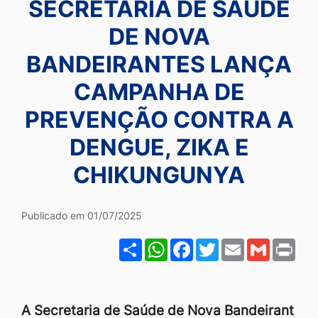
SECRETARIA DE SAÚDE
Ir
DE NOVA
para
o
BANDEIRANTES LANÇA
rodapé
CAMPANHA DE
[alt+4]
PREVENÇÃO CONTRA A
DENGUE, ZIKA E
CHIKUNGUNYA
Publicado em 01/07/2025
Share
WhatsApp
Facebook
Twitter
Email
Gmail
Pri
A Secretaria de Saúde de Nova Bandeirant