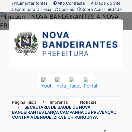
Seção
Ir
Aumentar fontes
Alto Contraste
Mapa do Site
Fonte para Dislexia
Cookies
Sobre Acessibilidade
de
para
Abrir
atalhos
o
preferências
Prefeitura
Seção
e
conteúdo
de
do
de
links
[alt+1]
cookies
menu
Nova
de
Ir
principal
acessibilidade
para
Bandeirantes
o
-
menu
MT
[alt+2]
Acessar
Acessar
Acessar
Acessar
a
a
a
a
Ir
Seção
Rede
Rede
Rede
Rede
para
Página Inicial
Imprensa
Notícias
Social
Social
Social
Social
do
SECRETARIA DE SAÚDE DE NOVA
a
Youtube
Instagram
facebook
Portal
BANDEIRANTES LANÇA CAMPANHA DE PREVENÇÃO
menu
CONTRA A DENGUE, ZIKA E CHIKUNGUNYA
busca
principal
[alt+3]