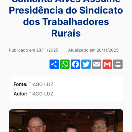
Ir
Presidência do Sindicato
para
dos Trabalhadores
o
Rurais
rodapé
[alt+4]
Publicado em 28/11/2025
Atualizado em 28/11/2025
Share
WhatsApp
Facebook
Twitter
Email
Gmail
Pri
Fonte:
TIAGO LUZ
Autor:
TIAGO LUZ