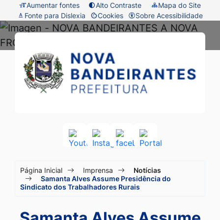
Seção
Ir
Aumentar fontes
Alto Contraste
Mapa do Site
Fonte para Dislexia
Cookies
Sobre Acessibilidade
de
para
Abrir
atalhos
o
preferências
Prefeitura
Seção
e
conteúdo
de
do
de
links
[alt+1]
cookies
menu
Nova
de
Ir
principal
acessibilidade
para
Bandeirantes
o
-
menu
MT
[alt+2]
Acessar
Acessar
Acessar
Acessar
a
a
a
a
Ir
Seção
Rede
Rede
Rede
Rede
para
Página Inicial
Imprensa
Notícias
Social
Social
Social
Social
do
Samanta Alves Assume Presidência do
a
Youtube
Instagram
facebook
Portal
Sindicato dos Trabalhadores Rurais
menu
busca
principal
[alt+3]
Samanta Alves Assume