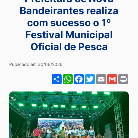
Ir
Bandeirantes realiza
para
com sucesso o 1º
o
Festival Municipal
rodapé
[alt+4]
Oficial de Pesca
Publicado em 30/06/2026
Share
WhatsApp
Facebook
Twitter
Email
Gmail
Pri