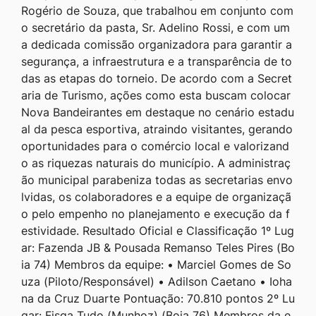
Rogério de Souza, que trabalhou em conjunto com
o secretário da pasta, Sr. Adelino Rossi, e com um
a dedicada comissão organizadora para garantir a
segurança, a infraestrutura e a transparência de to
das as etapas do torneio. De acordo com a Secret
aria de Turismo, ações como esta buscam colocar
Nova Bandeirantes em destaque no cenário estadu
al da pesca esportiva, atraindo visitantes, gerando
oportunidades para o comércio local e valorizand
o as riquezas naturais do município. A administraç
ão municipal parabeniza todas as secretarias envo
lvidas, os colaboradores e a equipe de organizaçã
o pelo empenho no planejamento e execução da f
estividade. Resultado Oficial e Classificação 1º Lug
ar: Fazenda JB & Pousada Remanso Teles Pires (Bo
ia 74) Membros da equipe: • Marciel Gomes de So
uza (Piloto/Responsável) • Adilson Caetano • Ioha
na da Cruz Duarte Pontuação: 70.810 pontos 2º Lu
gar: Fisga Tudo (Munhoz) (Boia 76) Membros da e