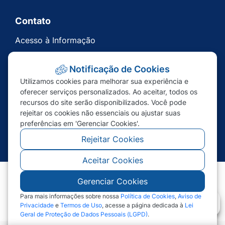
Contato
Acesso à Informação
Ouvidoria
Notificação de Cookies
Carta de Serviços
Utilizamos cookies para melhorar sua experiência e
Telefones Úteis
oferecer serviços personalizados. Ao aceitar, todos os
recursos do site serão disponibilizados. Você pode
rejeitar os cookies não essenciais ou ajustar suas
preferências em 'Gerenciar Cookies'.
Rejeitar Cookies
Aceitar Cookies
Gerenciar Cookies
©2026 - Prefeitura de Nova Bandeirantes - MT -
Todos os direitos reservados
Para mais informações sobre nossa
Política de Cookies
,
Aviso de
Privacidade
e
Termos de Uso
, acesse a página dedicada à
Lei
Geral de Proteção de Dados Pessoais (LGPD)
.
Abr