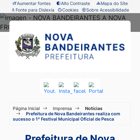
Seção
Ir
Aumentar fontes
Alto Contraste
Mapa do Site
Fonte para Dislexia
Cookies
Sobre Acessibilidade
de
para
Abrir
atalhos
o
preferências
Prefeitura
Seção
e
conteúdo
de
do
de
links
[alt+1]
cookies
menu
Nova
de
Ir
principal
acessibilidade
para
Bandeirantes
o
-
menu
MT
[alt+2]
Acessar
Acessar
Acessar
Acessar
a
a
a
a
Ir
Seção
Rede
Rede
Rede
Rede
para
Página Inicial
Imprensa
Notícias
Social
Social
Social
Social
do
Prefeitura de Nova Bandeirantes realiza com
a
Youtube
Instagram
facebook
Portal
sucesso o 1º Festival Municipal Oficial de Pesca
menu
busca
principal
[alt+3]
Prefeitura de Nova