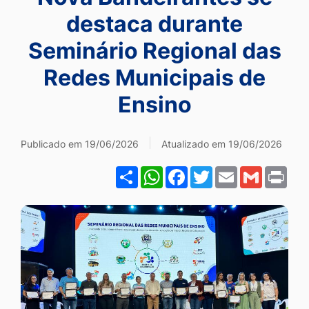
Ir
destaca durante
para
Seminário Regional das
o
Redes Municipais de
rodapé
[alt+4]
Ensino
Publicado em 19/06/2026
Atualizado em 19/06/2026
Share
WhatsApp
Facebook
Twitter
Email
Gmail
Pri