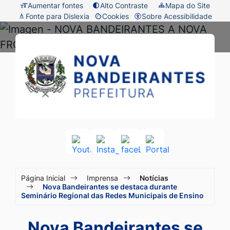
Seção
Ir
Aumentar fontes
Alto Contraste
Mapa do Site
Fonte para Dislexia
Cookies
Sobre Acessibilidade
de
para
Abrir
atalhos
o
preferências
Prefeitura
Seção
e
conteúdo
de
do
de
links
[alt+1]
cookies
menu
Nova
de
Ir
principal
acessibilidade
para
Bandeirantes
o
-
menu
MT
[alt+2]
Acessar
Acessar
Acessar
Acessar
a
a
a
a
Ir
Seção
Rede
Rede
Rede
Rede
para
Página Inicial
Imprensa
Notícias
Social
Social
Social
Social
do
Nova Bandeirantes se destaca durante
a
Youtube
Instagram
facebook
Portal
Seminário Regional das Redes Municipais de Ensino
menu
busca
principal
[alt+3]
Nova Bandeirantes se