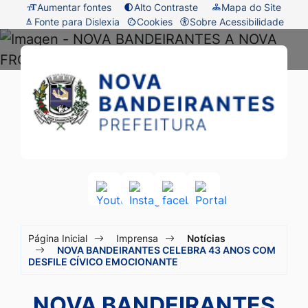
Seção
Ir
Aumentar fontes
Alto Contraste
Mapa do Site
Fonte para Dislexia
Cookies
Sobre Acessibilidade
de
para
Abrir
atalhos
o
preferências
Prefeitura
Seção
e
conteúdo
de
do
de
links
[alt+1]
cookies
menu
Nova
de
Ir
principal
acessibilidade
para
Bandeirantes
o
-
menu
MT
[alt+2]
Acessar
Acessar
Acessar
Acessar
a
a
a
a
Ir
Seção
Rede
Rede
Rede
Rede
para
Página Inicial
Imprensa
Notícias
Social
Social
Social
Social
do
NOVA BANDEIRANTES CELEBRA 43 ANOS COM
a
Youtube
Instagram
facebook
Portal
DESFILE CÍVICO EMOCIONANTE
menu
busca
principal
[alt+3]
NOVA BANDEIRANTES