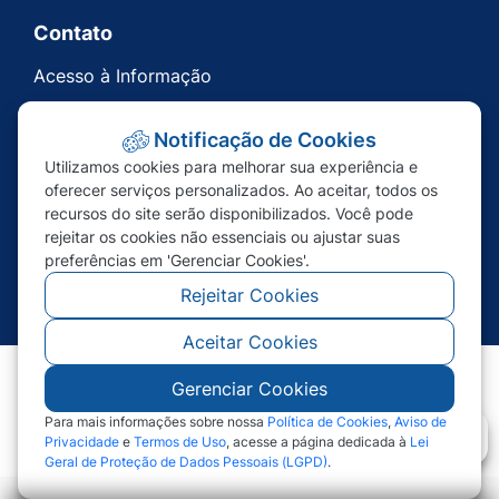
Contato
Acesso à Informação
Ouvidoria
Notificação de Cookies
Carta de Serviços
Utilizamos cookies para melhorar sua experiência e
Telefones Úteis
oferecer serviços personalizados. Ao aceitar, todos os
recursos do site serão disponibilizados. Você pode
rejeitar os cookies não essenciais ou ajustar suas
preferências em 'Gerenciar Cookies'.
Rejeitar Cookies
Aceitar Cookies
Gerenciar Cookies
©2026 - Prefeitura de Nova Bandeirantes - MT -
Todos os direitos reservados
Para mais informações sobre nossa
Política de Cookies
,
Aviso de
Privacidade
e
Termos de Uso
, acesse a página dedicada à
Lei
Geral de Proteção de Dados Pessoais (LGPD)
.
Abr