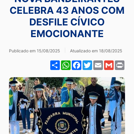
Ir
CELEBRA 43 ANOS COM
para
DESFILE CÍVICO
o
EMOCIONANTE
rodapé
[alt+4]
Publicado em 15/08/2025
Atualizado em 18/08/2025
Share
WhatsApp
Facebook
Twitter
Email
Gmail
Pri