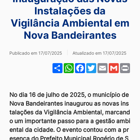
Ir
Instalações da
para
Vigilância Ambiental em
o
Nova Bandeirantes
rodapé
[alt+4]
Publicado em 17/07/2025
Atualizado em 17/07/2025
Share
WhatsApp
Facebook
Twitter
Email
Gmail
Pri
No dia 16 de julho de 2025, o município de
Nova Bandeirantes inaugurou as novas ins
talações da Vigilância Ambiental, marcand
o um importante passo para a gestão ambi
ental da cidade. O evento contou com a pr
esença do Prefeito Municipal Rogério de S