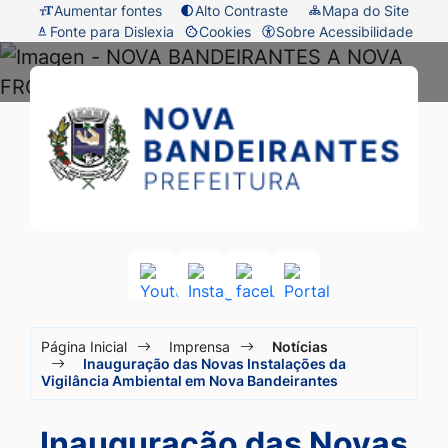
Seção
Ir
Aumentar fontes
Alto Contraste
Mapa do Site
Fonte para Dislexia
Cookies
Sobre Acessibilidade
de
para
Abrir
atalhos
o
preferências
Prefeitura
Seção
e
conteúdo
de
do
de
links
[alt+1]
cookies
menu
Nova
de
Ir
principal
acessibilidade
para
Bandeirantes
o
-
menu
MT
[alt+2]
Acessar
Acessar
Acessar
Acessar
a
a
a
a
Ir
Seção
Rede
Rede
Rede
Rede
para
Página Inicial
Imprensa
Notícias
Social
Social
Social
Social
do
Inauguração das Novas Instalações da
a
Youtube
Instagram
facebook
Portal
Vigilância Ambiental em Nova Bandeirantes
menu
busca
principal
[alt+3]
Inauguração das Novas