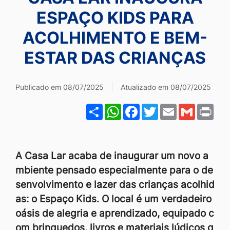
Ir
ESPAÇO KIDS PARA
para
ACOLHIMENTO E BEM-
o
ESTAR DAS CRIANÇAS
rodapé
[alt+4]
Publicado em 08/07/2025
Atualizado em 08/07/2025
Share
WhatsApp
Facebook
Twitter
Email
Gmail
Pri
A Casa Lar acaba de inaugurar um novo a
mbiente pensado especialmente para o de
senvolvimento e lazer das crianças acolhid
as: o Espaço Kids. O local é um verdadeiro
oásis de alegria e aprendizado, equipado c
om brinquedos, livros e materiais lúdicos q