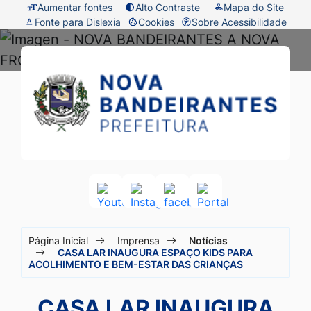
Seção
Ir
Aumentar fontes
Alto Contraste
Mapa do Site
Fonte para Dislexia
Cookies
Sobre Acessibilidade
de
para
Abrir
atalhos
o
preferências
Prefeitura
Seção
e
conteúdo
de
do
de
links
[alt+1]
cookies
menu
Nova
de
Ir
principal
acessibilidade
para
Bandeirantes
o
-
menu
MT
[alt+2]
Acessar
Acessar
Acessar
Acessar
a
a
a
a
Ir
Seção
Rede
Rede
Rede
Rede
para
Página Inicial
Imprensa
Notícias
Social
Social
Social
Social
do
CASA LAR INAUGURA ESPAÇO KIDS PARA
a
Youtube
Instagram
facebook
Portal
ACOLHIMENTO E BEM-ESTAR DAS CRIANÇAS
menu
busca
principal
[alt+3]
CASA LAR INAUGURA