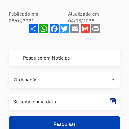
Ir
para
Publicado em
Atualizado em
08/01/2021
04/08/2026
o
Share
WhatsApp
Facebook
Twitter
Email
Gmail
Print
rodapé
[alt+4]
Formulário
Pesquise
para
por
pesquisa
título
Ordenação
Seleci
data
Pesquisar