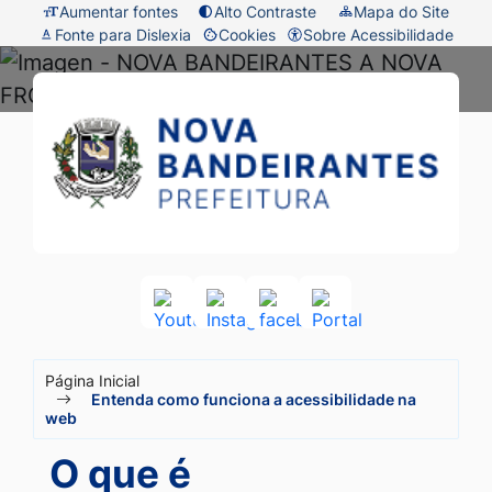
Seção
Ir
Aumentar fontes
Alto Contraste
Mapa do Site
Fonte para Dislexia
Cookies
Sobre Acessibilidade
de
para
Abrir
atalhos
o
preferências
Prefeitura
Seção
e
conteúdo
de
do
de
links
[alt+1]
cookies
menu
Nova
de
Ir
principal
acessibilidade
para
Bandeirantes
o
-
menu
MT
[alt+2]
Acessar
Acessar
Acessar
Acessar
a
a
a
a
Ir
Seção
Rede
Rede
Rede
Rede
para
Página Inicial
Social
Social
Social
Social
do
Entenda como funciona a acessibilidade na
a
Youtube
Instagram
facebook
Portal
web
menu
busca
O que é
principal
[alt+3]